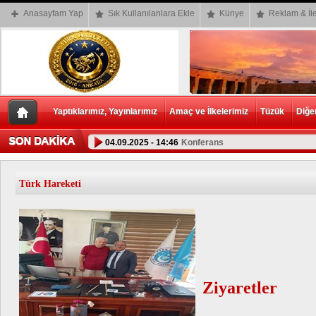
Anasayfam Yap
Sık Kullanılanlara Ekle
Künye
Reklam & İle
Yaptıklarımız, Yayınlarımız
Amaç ve İlkelerimiz
Tüzük
Diğe
04.09.2025 - 14:46
Konferans
Türk Hareketi
Ziyaretler